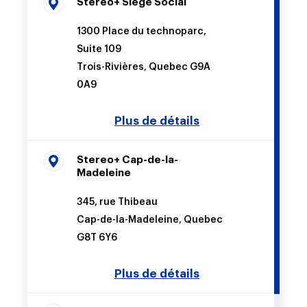
Stereo+ Siège Social
1300 Place du technoparc,
Suite 109
Trois-Rivières
,
Quebec
G9A
0A9
Stereo+ Cap-de-la-
Madeleine
345, rue Thibeau
Cap-de-la-Madeleine
,
Quebec
G8T 6Y6