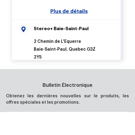
Stereo+ Baie-Saint-Paul
2 Chemin de L'Equerre
Baie-Saint-Paul
,
Quebec
G3Z
2Y5
Bulletin Électronique
Stereo+ Clermont
Obtenez les dernières nouvelles sur le produits, les
offres spéciales et les promotions.
90 Boulevard Notre Dame
Clermont
,
Quebec
G4A 1C7
Votre email