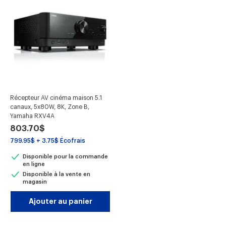
Récepteur AV cinéma maison 5.1
canaux, 5x80W, 8K, Zone B,
Yamaha RXV4A
Prix
803.70$
réduit
799.95$ + 3.75$ Écofrais
Disponible pour la commande
en ligne
Disponible à la vente en
magasin
Ajouter au panier