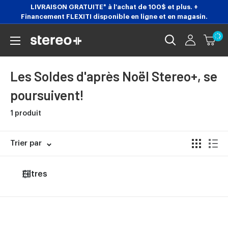
Passer
LIVRAISON GRATUITE* à l'achat de 100$ et plus. +
Financement FLEXITI disponible en ligne et en magasin.
au
contenu
Stereoplus.com
Les Soldes d'après Noël Stereo+, se
poursuivent!
1 produit
Trier par
Filtres