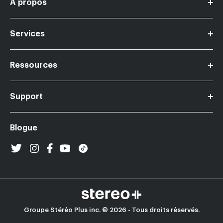
À propos
Devenir marchand Stereo+
Services
Contactez-nous
Carrières
Ressources
Financement
Nos magasins
Support
Cartes-Cadeaux Stereo+
Légal
Protection de prix
Blogue
Retours et échanges
Groupe Stéréo Plus inc. © 2026 - Tous droits réservés.