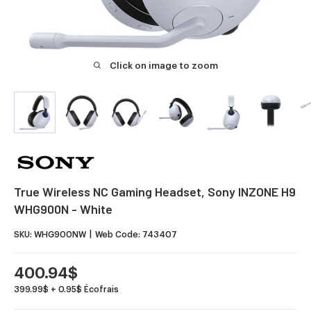
Click on image to zoom
True Wireless NC Gaming Headset, Sony INZONE H9
WHG900N - White
SKU:
WHG900NW
Web Code:
743407
Sale
400.94$
price
399.99$ + 0.95$ Écofrais