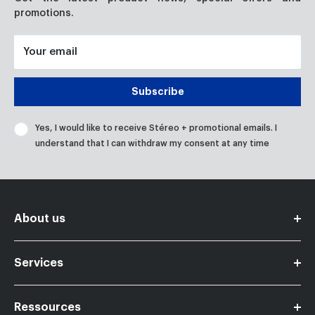
promotions.
Your email
Subscribe
Yes, I would like to receive Stéreo + promotional emails. I
understand that I can withdraw my consent at any time
About us
Become a member partner
Services
Contact us
Careers
Ressources
Financing