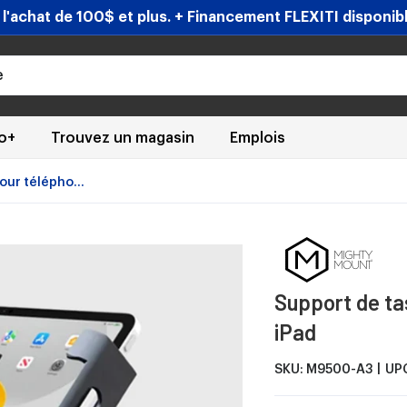
'achat de 100$ et plus. + Financement FLEXITI disponible
eo+
Trouvez un magasin
Emplois
our télépho...
Support de ta
iPad
SKU:
M9500-A3
UP