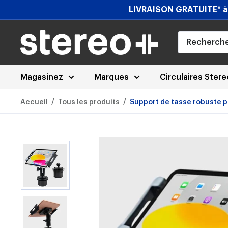
Passer
LIVRAISON GRATUITE* à l
au
contenu
Stereoplus.com
Magasinez
Marques
Circulaires Ster
/
/
Accueil
Tous les produits
Support de tasse robuste p