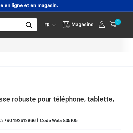
 en ligne et en magasin.
Magasins
FR
sse robuste pour téléphone, tablette,
C:
790492612866
Code Web:
835105