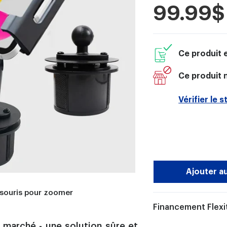
Prix
99.99$
réduit
Ce produit 
Ce produit n
Vérifier le 
Ajouter a
 souris pour zoomer
Financement Flexit
u marché - une solution sûre et