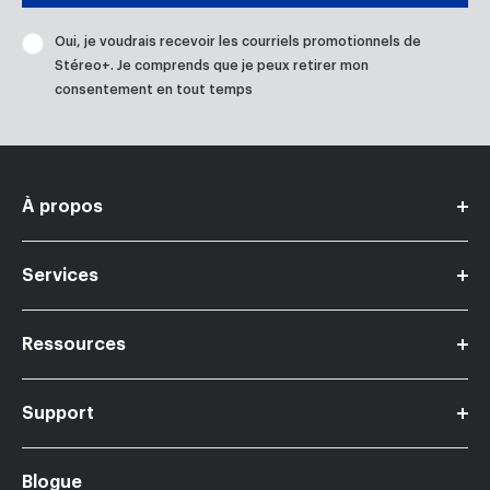
Oui, je voudrais recevoir les courriels promotionnels de
Stéreo+. Je comprends que je peux retirer mon
consentement en tout temps
À propos
Devenir marchand Stereo+
Services
Contactez-nous
Carrières
Ressources
Financement
Nos magasins
Support
Cartes-Cadeaux Stereo+
Légal
Protection de prix
Blogue
Retours et échanges