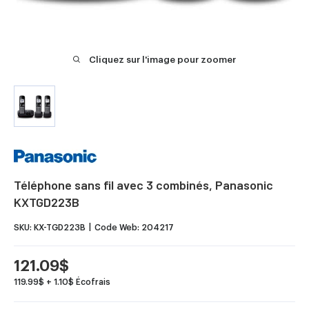
Cliquez sur l'image pour zoomer
Téléphone sans fil avec 3 combinés, Panasonic
KXTGD223B
SKU:
KX-TGD223B
Code Web:
204217
Prix
121.09$
réduit
119.99$ + 1.10$ Écofrais