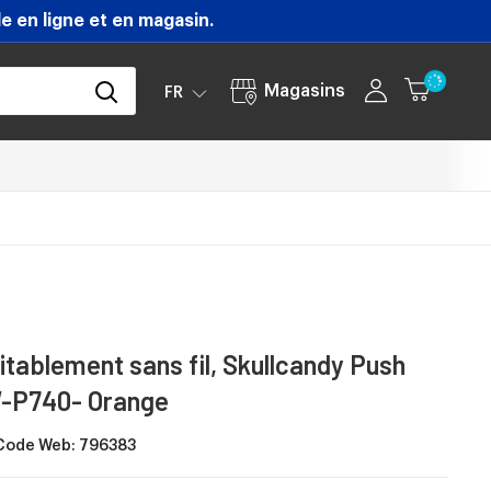
 en ligne et en magasin.
Magasins
FR
itablement sans fil, Skullcandy Push
-P740- Orange
Code Web:
796383