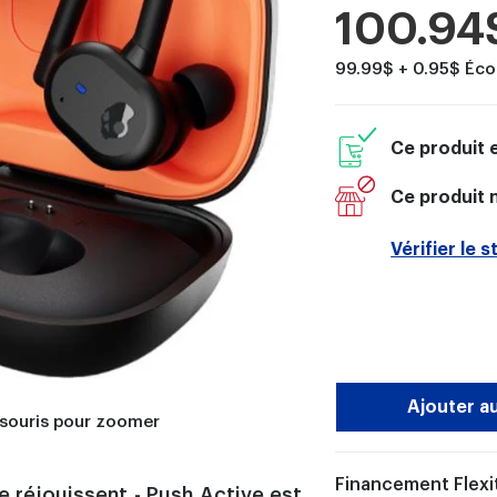
Prix
100.94
réduit
99.99$ + 0.95$ Éco
Ce produit 
Ce produit n
Vérifier le 
Ajouter a
 souris pour zoomer
Financement Flexit
se réjouissent - Push Active est