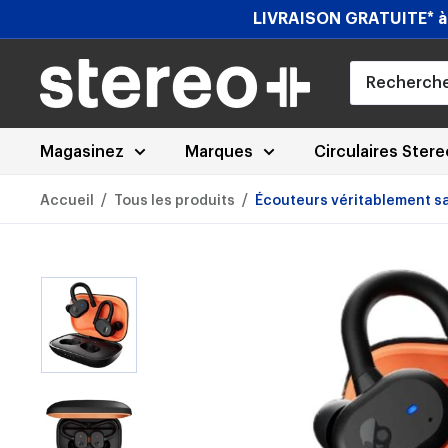
Passer
LIVRAISON GRATUITE* à l
au
contenu
Stereoplus.com
Magasinez
Marques
Circulaires Ster
/
/
Accueil
Tous les produits
Écouteurs véritablement sans