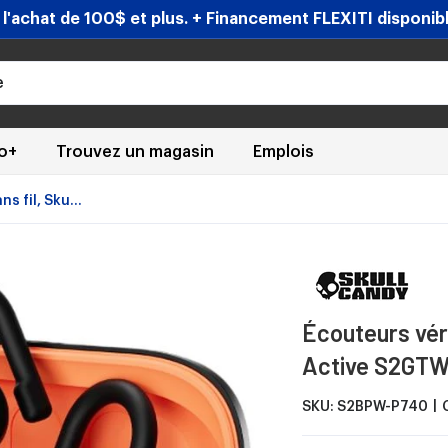
'achat de 100$ et plus. + Financement FLEXITI disponible
eo+
Trouvez un magasin
Emplois
 fil, Sku...
Écouteurs vér
Active S2GTW
SKU:
S2BPW-P740